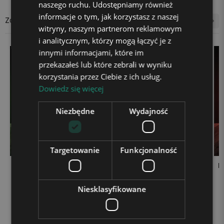
naszego ruchu. Udostępniamy również
informacje o tym, jak korzystasz z naszej
Zobacz także
witryny, naszym partnerom reklamowym
i analitycznym, którzy mogą łączyć je z
innymi informacjami, które im
przekazałeś lub które zebrali w wyniku
korzystania przez Ciebie z ich usług.
Dowiedz się więcej
Niezbędne
Wydajność
Targetowanie
Funkcjonalność
Lampka LED 3D Plexido
Lampka LED 3D Plexido
L
Roblox Piłkarz
Roblox Ekipa
99,90 zł
99,90 zł
Niesklasyfikowane