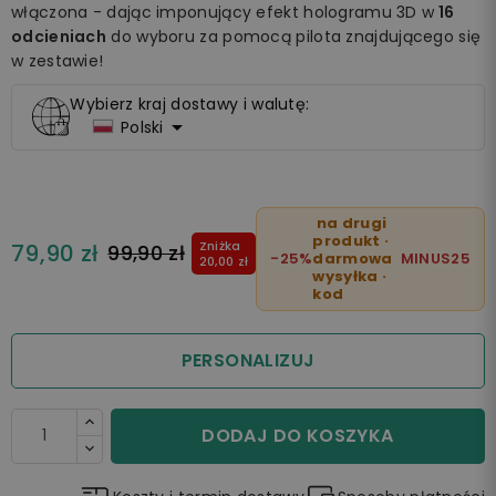
włączona - dając imponujący efekt hologramu 3D w
16
odcieniach
do wyboru za pomocą pilota znajdującego się
w zestawie!
Wybierz kraj dostawy i walutę:

Polski
na drugi
produkt ·
Zniżka
79,90 zł
99,90 zł
-25%
darmowa
MINUS25
20,00 zł
wysyłka ·
kod
PERSONALIZUJ
DODAJ DO KOSZYKA