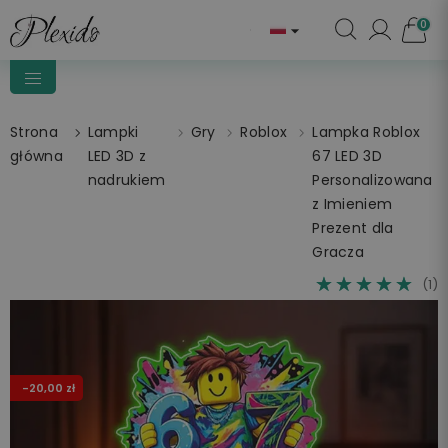
0

Strona
Lampki
Gry
Roblox
Lampka Roblox
główna
LED 3D z
67 LED 3D
nadrukiem
Personalizowana
z Imieniem
Prezent dla
Gracza
☆☆☆☆☆
★★★★★
(1)
-20,00 zł