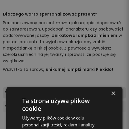
Dlaczego warto spersonalizować prezent?
Personalizowany prezent można jak najlepiej dopasować
do zainteresowań, upodobań, charakteru czy osobowości
obdarowywanej osoby.
Unikatowa lampka z imieniem
w
postaci prezentu to wyjątkowa okazja, aby zrobić
niespodziankę bliskiej osobie. Z pewnością wywołasz
szeroki uśmiech na jej twarzy i sprawisz, że poczuje się
wyjątkowo.
Wszystko za sprawą
unikalnej lampki marki Plexido!
×
Wymiary tablicy świetlnej
18,4x18,6cm
Ta strona używa plików
Wysokość podstawki
4 cm
cookie
Używamy plików cookie w celu
personalizacji treści, reklam i analizy