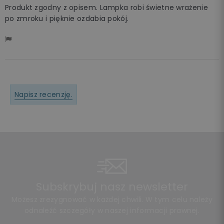
Produkt zgodny z opisem. Lampka robi świetne wrażenie
po zmroku i pięknie ozdabia pokój.
Napisz recenzję.
Subskrybuj nasz newsletter
Możesz zrezygnować w każdej chwili. W tym celu należy
odnaleźć szczegóły w naszej informacji prawnej.