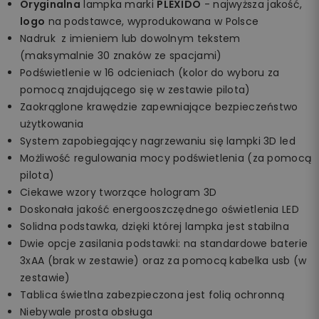
Oryginalna
lampka marki
PLEXIDO
- najwyższa jakość,
logo
na podstawce, wyprodukowana w Polsce
Nadruk z imieniem lub dowolnym tekstem
(maksymalnie 30 znaków ze spacjami)
Podświetlenie w 16 odcieniach (kolor do wyboru za
pomocą znajdującego się w zestawie pilota)
Zaokrąglone krawędzie zapewniające bezpieczeństwo
użytkowania
System zapobiegający nagrzewaniu się lampki 3D led
Możliwość regulowania mocy podświetlenia (za pomocą
pilota)
Ciekawe wzory tworzące hologram 3D
Doskonała jakość energooszczędnego oświetlenia LED
Solidna podstawka, dzięki której lampka jest stabilna
Dwie opcje zasilania podstawki: na standardowe baterie
3xAA (brak w zestawie) oraz za pomocą kabelka usb (w
zestawie)
Tablica świetlna zabezpieczona jest folią ochronną
Niebywale prosta obsługa