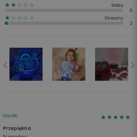
☆☆☆☆☆
★★
Słaby
0
☆☆☆☆☆
★
Straszny
2
Klaudia
☆☆☆☆☆
★★★★★
Przepiękna
Przepiękna