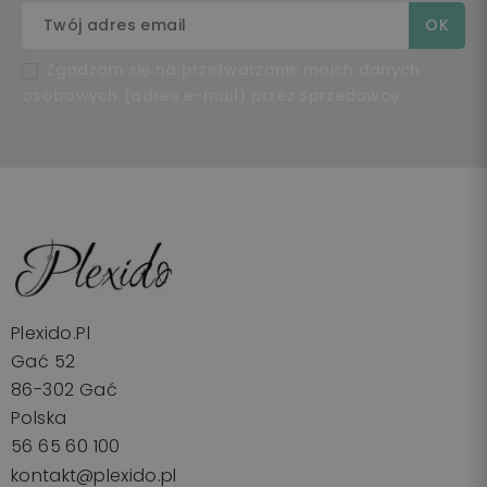
Zgadzam się na przetwarzanie moich danych
osobowych (adres e-mail) przez Sprzedawcę
Plexido.pl
Gać 52
86-302 Gać
Polska
56 65 60 100
kontakt@plexido.pl