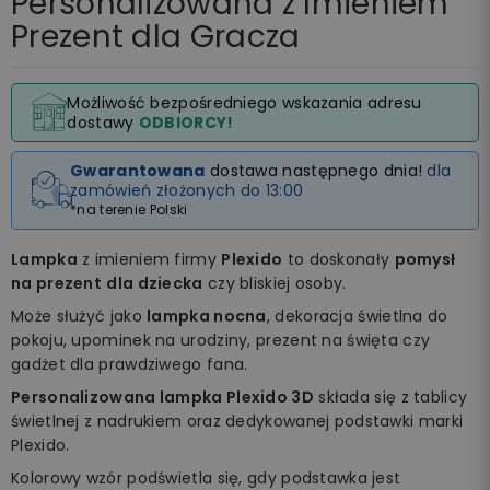
Personalizowana z Imieniem
Prezent dla Gracza
Możliwość bezpośredniego wskazania adresu
dostawy
ODBIORCY!
Gwarantowana
dostawa następnego dnia!
dla
zamówień złożonych do 13:00
*na terenie Polski
Lampka
z imieniem firmy
Plexido
to doskonały
pomysł
na prezent
dla dziecka
czy bliskiej osoby.
Może służyć jako
lampka nocna
, dekoracja świetlna do
pokoju, upominek na urodziny, prezent na święta czy
gadżet dla prawdziwego fana.
Personalizowana lampka Plexido 3D
składa się z tablicy
świetlnej z nadrukiem oraz dedykowanej podstawki marki
Plexido.
Kolorowy wzór podświetla się, gdy podstawka jest