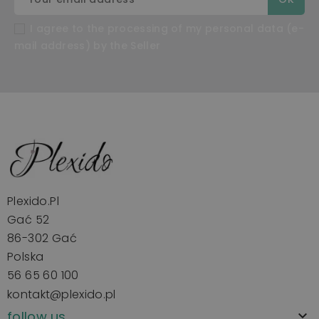
I agree to the processing of my personal data (e-
mail address) by the Seller
Plexido.pl
Gać 52
86-302 Gać
Polska
56 65 60 100
kontakt@plexido.pl
follow us
