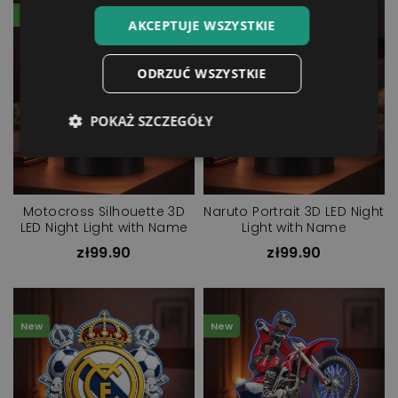
New
New
AKCEPTUJE WSZYSTKIE
ODRZUĆ WSZYSTKIE
POKAŻ SZCZEGÓŁY
Motocross Silhouette 3D
Naruto Portrait 3D LED Night
LED Night Light with Name
Light with Name
zł99.90
zł99.90
New
New