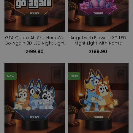
GTA Quote Ah Shit Here We
Angel with Flowers 3D LED
Go Again 3D LED Night Light
Night Light with Name
zł99.90
zł99.90
New
New