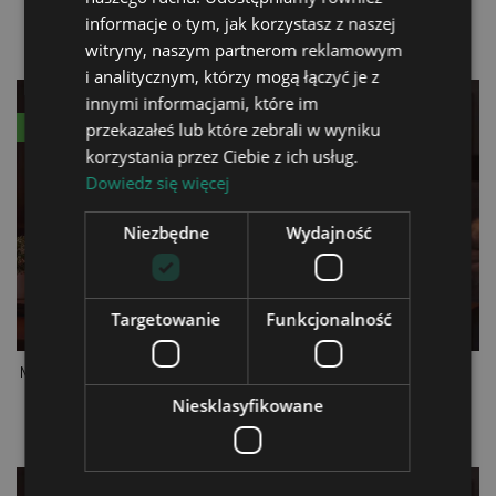
Light with Name
Night Light with Name
informacje o tym, jak korzystasz z naszej
zł99.90
zł99.90
witryny, naszym partnerom reklamowym
i analitycznym, którzy mogą łączyć je z
innymi informacjami, które im
przekazałeś lub które zebrali w wyniku
New
New
korzystania przez Ciebie z ich usług.
Dowiedz się więcej
Niezbędne
Wydajność
Targetowanie
Funkcjonalność
Motocross Rider with Child
Motocross 3D LED Night
3D LED Night Light with
Light with Name
Niesklasyfikowane
Name
zł99.90
zł99.90