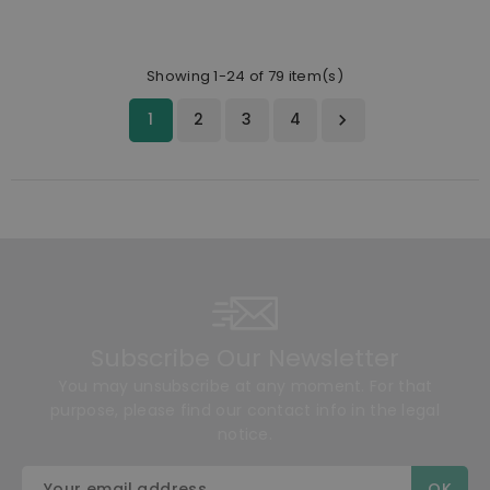
Showing 1-24 of 79 item(s)
1
2
3
4

Subscribe Our Newsletter
You may unsubscribe at any moment. For that
purpose, please find our contact info in the legal
notice.