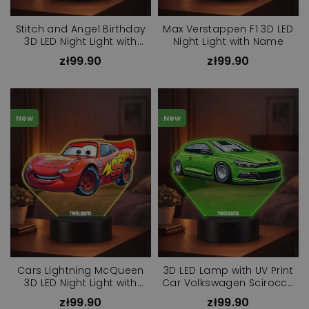
Stitch and Angel Birthday
Max Verstappen F1 3D LED
3D LED Night Light with
Night Light with Name
Name
zł99.90
zł99.90
New
New
Cars Lightning McQueen
3D LED Lamp with UV Print
3D LED Night Light with
Car Volkswagen Scirocco
Name
R
zł99.90
zł99.90