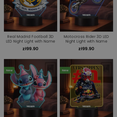
Real Madrid Football 3D
Motocross Rider 3D LED
LED Night Light with Name
Night Light with Name
zł99.90
zł99.90
New
New