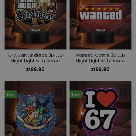
GTA San Andreas 3D LED
Wanted Game 3D LED
Night Light with Name
Night Light with Name
zł99.90
zł99.90
New
New