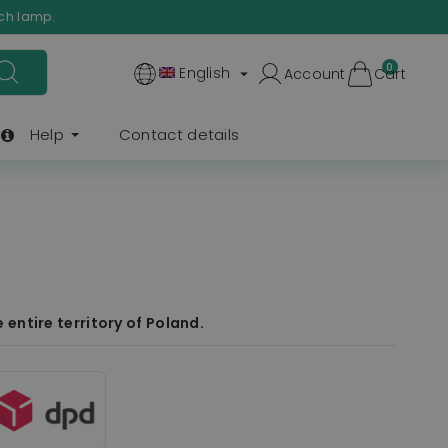
ach lamp.
0
English
Account
Cart

Help
Contact details
entire territory of Poland.