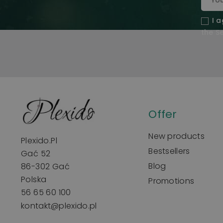
I 
the Se
Offer
New products
Plexido.pl
Bestsellers
Gać 52
Blog
86-302 Gać
Polska
Promotions
56 65 60 100
kontakt@plexido.pl