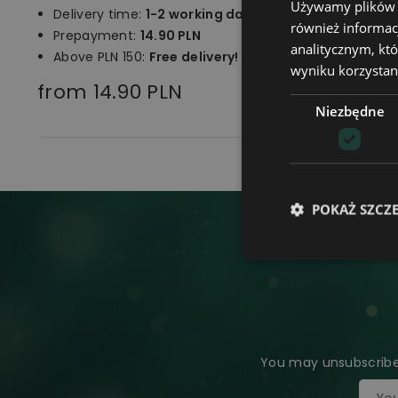
Używamy plików co
Delivery time:
1-2 working days
również informac
Prepayment:
14.90
PLN
analitycznym, któ
Above PLN 150:
Free delivery!
wyniku korzystani
from 14.90 PLN
Niezbędne
POKAŻ SZCZ
You may unsubscribe 