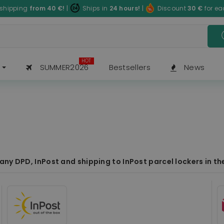
 shipping
from 40
€
!
|
Ships in
24 hours!
|
Discount
30
€
for e
HOT
SUMMER2026
Bestsellers
News
y DPD, InPost and shipping to InPost parcel lockers in the 