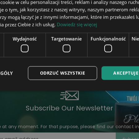
okie w celu personalizacji treści, reklam i analizy naszego ru
je o tym, jak korzystasz z naszej witryny, naszym partnerom re
rzy mogą łączyć je z innymi informacjami, które im przekazałeś l
a przez Ciebie z ich usług.
Dowiedz się więcej
Wydajność
Targetowanie
Funkcjonalność
Ni
EGÓŁY
ODRZUĆ WSZYSTKIE
AKCEPTUJE
Subscribe Our Newsletter
at any moment. For that purpose, please find our contact info