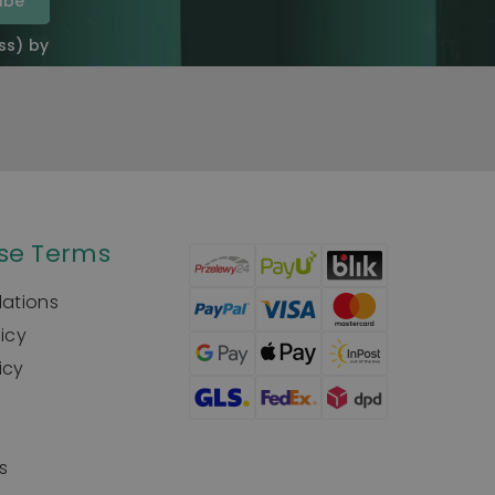
ss) by
se Terms
lations
licy
icy
s