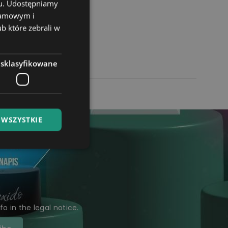
chu. Udostępniamy
klamowym i
ub które zebrali w
esklasyfikowane
 WSZYSTKIE
 in the legal notice.