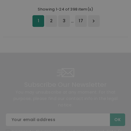
Showing 1-24 of 398 item(s)
1
2
3
17
…

Subscribe Our Newsletter
You may unsubscribe at any moment. For that
purpose, please find our contact info in the legal
notice.