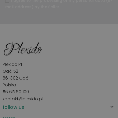
I agree to the processing of my personal data (e-
mail address) by the Seller
Plexido.pl
Gać 52
86-302 Gać
Polska
56 65 60 100
kontakt@plexido.pl
follow us
