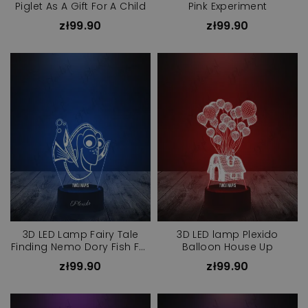
Piglet As A Gift For A Child
Pink Experiment
zł99.90
zł99.90
3D LED Lamp Fairy Tale
3D LED lamp Plexido
Finding Nemo Dory Fish For
Balloon House Up
Children
zł99.90
zł99.90