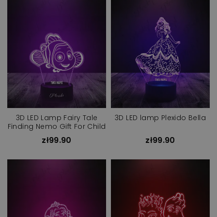
3D LED Lamp Fairy Tale
3D LED lamp Plexido Bella
Finding Nemo Gift For Child
zł99.90
zł99.90