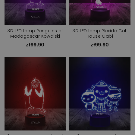
3D LED lamp Penguins of
3D LED lamp Plexido Cat
Madagascar Kowalski
House Gabi
zł99.90
zł99.90