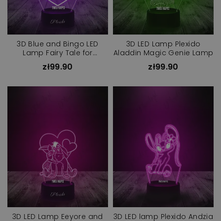
3D Blue and Bingo LED
3D LED Lamp Plexido
Lamp Fairy Tale for
Aladdin Magic Genie Lamp
Children
zł99.90
zł99.90
3D LED Lamp Eeyore and
3D LED lamp Plexido Andzia