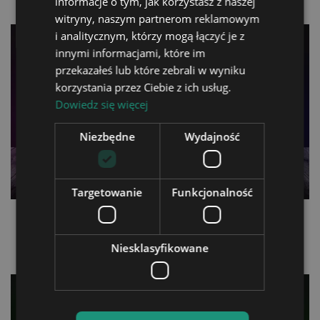
informacje o tym, jak korzystasz z naszej
witryny, naszym partnerom reklamowym
i analitycznym, którzy mogą łączyć je z
innymi informacjami, które im
przekazałeś lub które zebrali w wyniku
korzystania przez Ciebie z ich usług.
Dowiedz się więcej
Niezbędne
Wydajność
Targetowanie
Funkcjonalność
3D LED Lamp Monster
3D LED lamp Plexido Buzz
Labubu
Lightyear Toy Story 2
zł99.90
zł99.90
Niesklasyfikowane