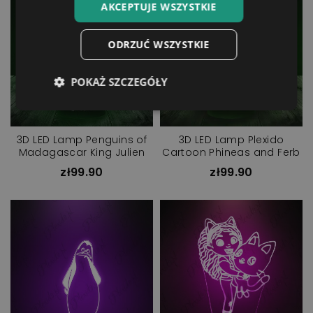
AKCEPTUJE WSZYSTKIE
ODRZUĆ WSZYSTKIE
POKAŻ SZCZEGÓŁY
3D LED Lamp Penguins of
3D LED Lamp Plexido
Madagascar King Julien
Cartoon Phineas and Ferb
zł99.90
zł99.90