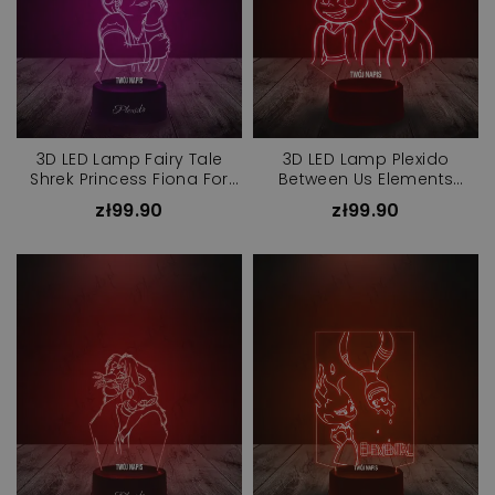
3D LED Lamp Fairy Tale
3D LED Lamp Plexido
Shrek Princess Fiona For
Between Us Elements
Children
Characters
zł99.90
zł99.90