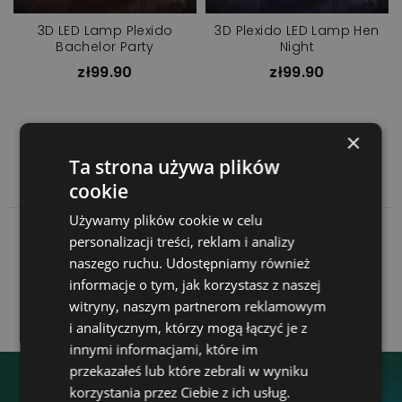
3D LED Lamp Plexido
3D Plexido LED Lamp Hen
Bachelor Party
Night
zł99.90
zł99.90
×
Showing 1-2 of 2 item(s)
Ta strona używa plików
cookie
Używamy plików cookie w celu
personalizacji treści, reklam i analizy
naszego ruchu. Udostępniamy również
informacje o tym, jak korzystasz z naszej
witryny, naszym partnerom reklamowym
i analitycznym, którzy mogą łączyć je z
innymi informacjami, które im
przekazałeś lub które zebrali w wyniku
korzystania przez Ciebie z ich usług.