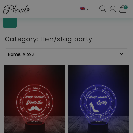
0

Category: Hen/stag party

Name, A to Z