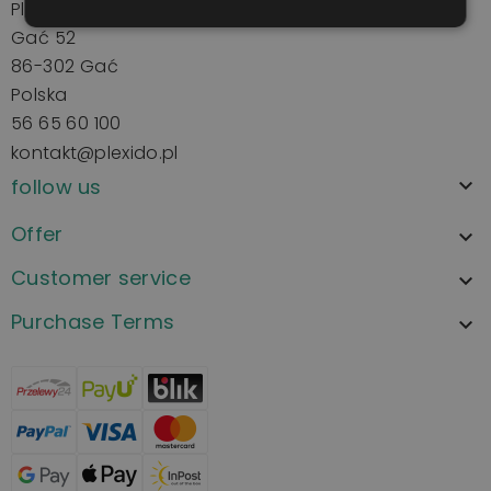
Plexido.pl
Gać 52
86-302 Gać
Polska
56 65 60 100
kontakt@plexido.pl
follow us

Offer

Customer service

Purchase Terms
