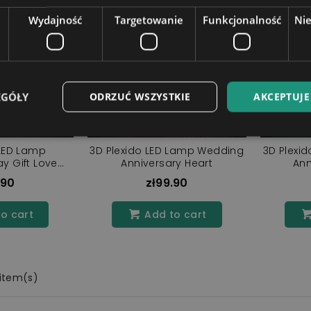
Wydajność
Targetowanie
Funkcjonalność
Ni
EGÓŁY
ODRZUĆ WSZYSTKIE
AKCEPTUJE
 LED Lamp
3D Plexido LED Lamp Wedding
3D Plexi
ay Gift Love
Anniversary Heart
Ann
le
.90
zł99.90
o cart
Add to cart
 item(s)