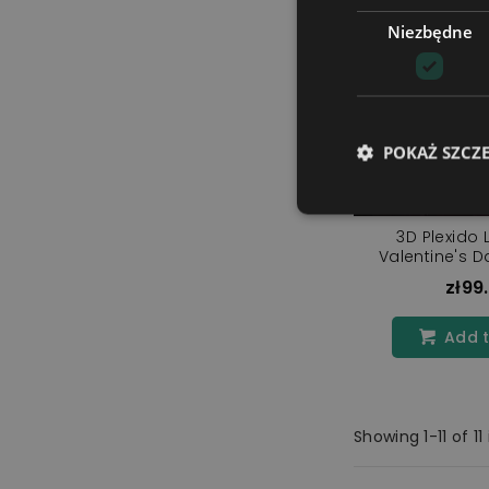
Niezbędne
POKAŻ SZCZ
3D Plexido
Valentine's D
Puzz
zł99
Add t
Showing 1-11 of 11