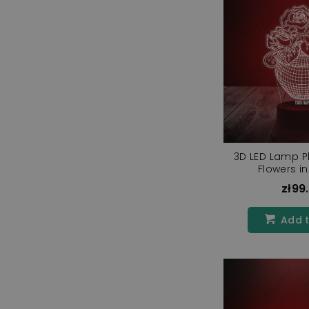
3D LED Lamp P
Flowers i
zł99
Add t