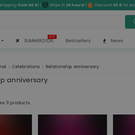
 shipping
from 40
€
!
|
Ships in
24 hours!
|
Discount
30
€
for e
HOT
SUMMER2026
Bestsellers
News
nal
Celebrations
Relationship anniversary
ip anniversary
re 11 products.