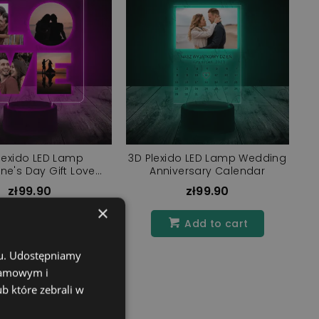
lexido LED Lamp
3D Plexido LED Lamp Wedding
ine's Day Gift Love
Anniversary Calendar
Photos
zł99.90
zł99.90
×
Add to cart
Add to cart
chu. Udostępniamy
klamowym i
ub które zebrali w