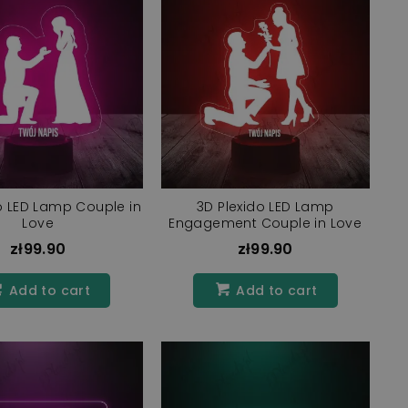
o LED Lamp Couple in
3D Plexido LED Lamp
Love
Engagement Couple in Love
zł99.90
zł99.90
Add to cart
Add to cart