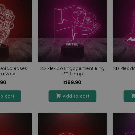
lexido Roses
3D Plexido Engagement Ring
3D Plexid
n a Vase
LED Lamp
.90
zł99.90
o cart
Add to cart