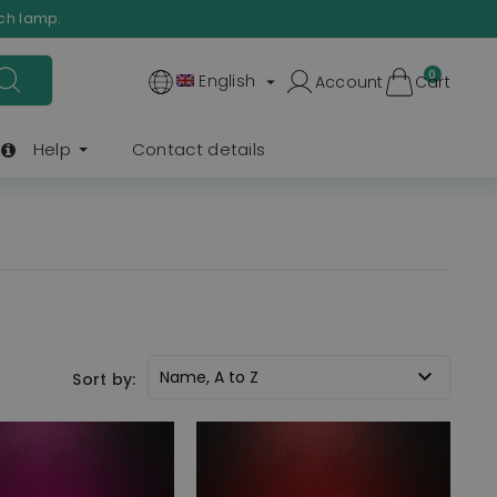
ach lamp.
0
English
Account
Cart

Help
Contact details

Name, A to Z
Sort by: