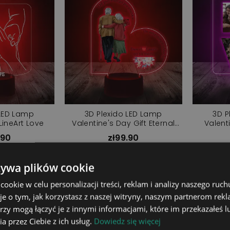
 LED Lamp
3D Plexido LED Lamp
3D P
ineArt Love
Valentine's Day Gift Eternal
Valent
Love
.90
zł99.90
o cart
Add to cart
żywa plików cookie
okie w celu personalizacji treści, reklam i analizy naszego ru
je o tym, jak korzystasz z naszej witryny, naszym partnerom re
rzy mogą łączyć je z innymi informacjami, które im przekazałeś l
a przez Ciebie z ich usług.
Dowiedz się więcej