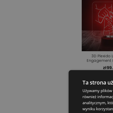
3D Plexido
Engagement L
zł99
Add t
Ta strona u
Używamy plików co
również informac
analitycznym, któ
wyniku korzystani