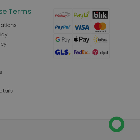
se Terms
lations
licy
icy
s
tails