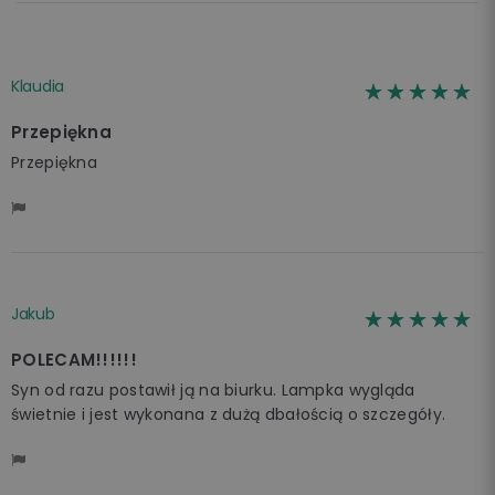
Klaudia
☆☆☆☆☆
★★★★★
Przepiękna
Przepiękna
Jakub
☆☆☆☆☆
★★★★★
POLECAM!!!!!!
Syn od razu postawił ją na biurku. Lampka wygląda
świetnie i jest wykonana z dużą dbałością o szczegóły.