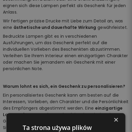
eignen sich diese Lampen perfekt als Geschenk für jeden
Anlass.
Wir fertigen präzise Drucke mit Liebe zum Detail an, was
eine
ästhetische und dauerhafte Wirkung
gewährleistet.
Bedruckte Lampen gibt es in verschiedenen
Ausführungen, um das Geschenk perfekt auf die
individuellen Vorlieben des Beschenkten abzustimmen.
Verleihen Sie Ihrem Interieur einen einzigartigen Charakter
oder machen Sie jemandem ein Geschenk mit einer
persönlichen Note.
Warum lohnt es sich, ein Geschenk zu personalisieren?
Ein personalisiertes Geschenk kann am besten auf die
Interessen, Vorlieben, den Charakter und die Persönlichkeit
des Empfängers abgestimmt werden. Eine
einzigartige
Lampe mit Namen
als Geschenk ist eine einzigartige
×
Gelegenheit, einen geliebten Menschen zu überraschen.
Ta strona używa plików
Sie werden ihr mit Sicherheit ein breites Lächeln ins