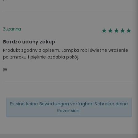
Zuzanna
☆☆☆☆☆
★★★★★
Bardzo udany zakup
Produkt zgodny z opisem. Lampka robi świetne wrażenie
po zmroku i pięknie ozdabia pokój.
Es sind keine Bewertungen verfügbar.
Schreibe deine
Rezension.