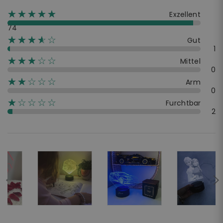
☆☆☆☆☆
★★★★★
Exzellent
74
☆☆☆☆☆
★★★★
Gut
1
☆☆☆☆☆
★★★
Mittel
0
☆☆☆☆☆
★★
Arm
0
☆☆☆☆☆
★
Furchtbar
2