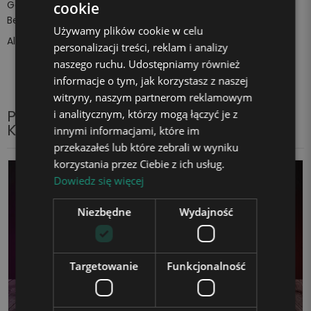
Gesicht zaubern und ihr das Gefühl geben, etwas
cookie
Besonderes zu sein.
Używamy plików cookie w celu
Alles dank der
einzigartigen Plexido-Lampe!
personalizacji treści, reklam i analizy
naszego ruchu. Udostępniamy również
informacje o tym, jak korzystasz z naszej
witryny, naszym partnerom reklamowym
Produkte aus der gleichen
i analitycznym, którzy mogą łączyć je z
Kategorie
innymi informacjami, które im
przekazałeś lub które zebrali w wyniku
korzystania przez Ciebie z ich usług.
Dowiedz się więcej
Niezbędne
Wydajność
Targetowanie
Funkcjonalność