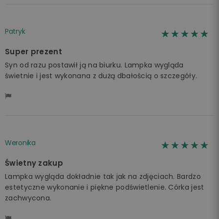
Patryk
☆☆☆☆☆
★★★★★
Super prezent
Syn od razu postawił ją na biurku. Lampka wygląda
świetnie i jest wykonana z dużą dbałością o szczegóły.
Weronika
☆☆☆☆☆
★★★★★
Świetny zakup
Lampka wygląda dokładnie tak jak na zdjęciach. Bardzo
estetyczne wykonanie i piękne podświetlenie. Córka jest
zachwycona.