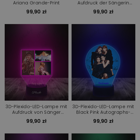
Ariana Grande-Print
Aufdruck der Sängerin
Ariana Grande
99,90 zł
99,90 zł
3D-Plexido-LED-Lampe mit
3D-Plexido-LED-Lampe mit
Aufdruck von Sänger
Black Pink Autographs-
Taylor Swift
Aufdruck
99,90 zł
99,90 zł