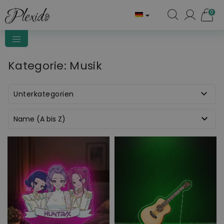
0

Kategorie: Musik

Unterkategorien

Name (A bis Z)