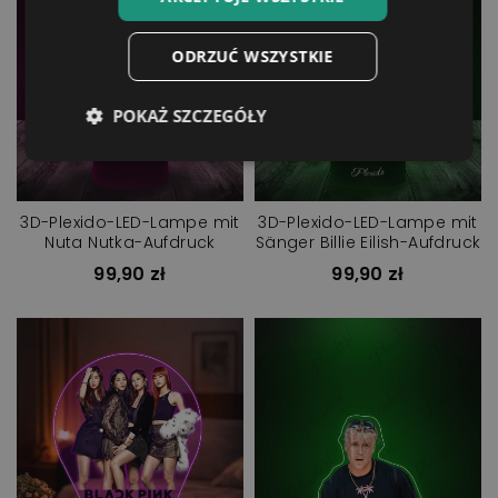
ODRZUĆ WSZYSTKIE
POKAŻ SZCZEGÓŁY
3D-Plexido-LED-Lampe mit
3D-Plexido-LED-Lampe mit
Nuta Nutka-Aufdruck
Sänger Billie Eilish-Aufdruck
99,90 zł
99,90 zł