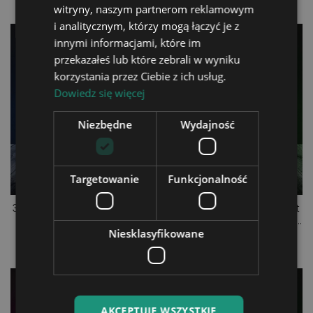
witryny, naszym partnerom reklamowym
i analitycznym, którzy mogą łączyć je z
innymi informacjami, które im
przekazałeś lub które zebrali w wyniku
korzystania przez Ciebie z ich usług.
Dowiedz się więcej
Niezbędne
Wydajność
Targetowanie
Funkcjonalność
3D-Plexido-LED-Lampe mit
3D-Plexido-LED-Lampe mit
Metallica-Aufdruck
Michael Jackson Singer-
Niesklasyfikowane
Aufdruck
99,90 zł
99,90 zł
AKCEPTUJE WSZYSTKIE