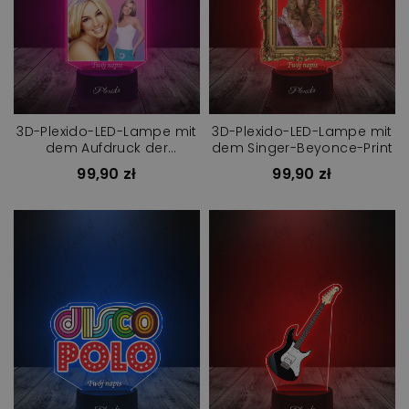
3D-Plexido-LED-Lampe mit
3D-Plexido-LED-Lampe mit
dem Aufdruck der
dem Singer-Beyonce-Print
Sängerin Britney Spears
99,90 zł
99,90 zł