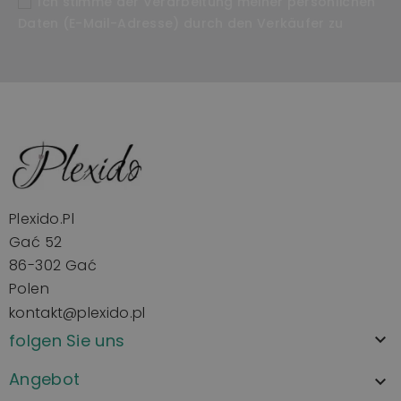
Ich stimme der Verarbeitung meiner persönlichen
Daten (E-Mail-Adresse) durch den Verkäufer zu
Plexido.pl
Gać 52
86-302 Gać
Polen
kontakt@plexido.pl
folgen Sie uns

Angebot
