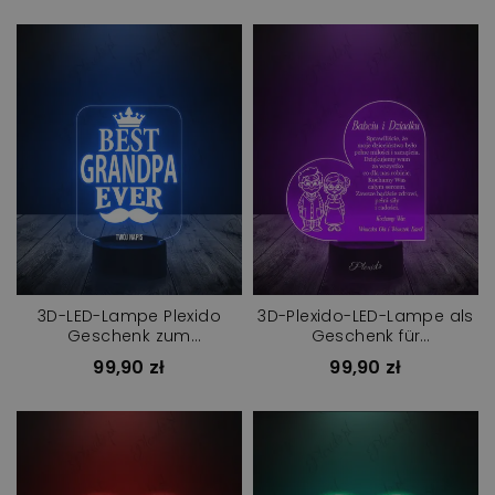
3D-LED-Lampe Plexido
3D-Plexido-LED-Lampe als
Geschenk zum
Geschenk für
Großvatertag Der beste
Großelterntagswünsche
99,90 zł
99,90 zł
Opa