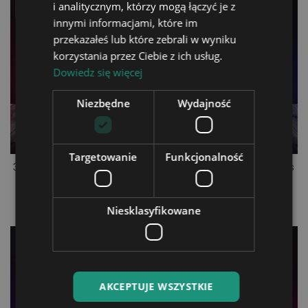
i analitycznym, którzy mogą łączyć je z
innymi informacjami, które im
przekazałeś lub które zebrali w wyniku
korzystania przez Ciebie z ich usług.
Dowiedz się więcej
Niezbędne
Wydajność
Targetowanie
Funkcjonalność
3D-Plexido-LED-Lampe als
3D-Plexido-LED-Lampe als
Geschenk für Opa mit
Geschenk für Opa mit
Wünschen
Wünschen
99,90 zł
99,90 zł
Niesklasyfikowane
AKCEPTUJE WSZYSTKIE