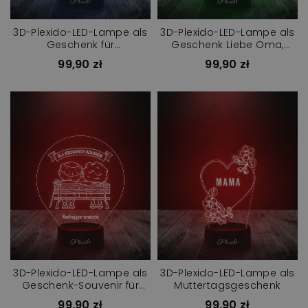
3D-Plexido-LED-Lampe als
3D-Plexido-LED-Lampe als
Geschenk für
Geschenk Liebe Oma,
Supergroßeltern
lieber Opa
99,90 zł
99,90 zł
3D-Plexido-LED-Lampe als
3D-Plexido-LED-Lampe als
Geschenk-Souvenir für
Muttertagsgeschenk
Großeltern
99,90 zł
99,90 zł