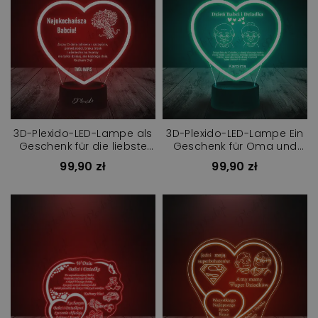
3D-Plexido-LED-Lampe als
3D-Plexido-LED-Lampe Ein
Geschenk für die liebste
Geschenk für Oma und
Oma
Opa
99,90 zł
99,90 zł